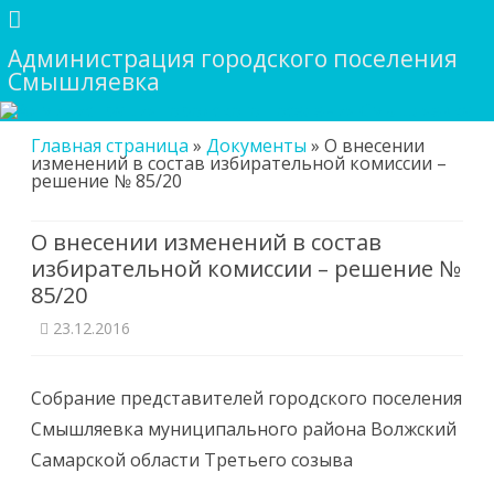
Администрация городского поселения
Смышляевка
Skip
Главная страница
»
Документы
»
О внесении
to
изменений в состав избирательной комиссии –
content
решение № 85/20
О внесении изменений в состав
избирательной комиссии – решение №
85/20
23.12.2016
Собрание представителей городского поселения
Смышляевка муниципального района Волжский
Самарской области Третьего созыва