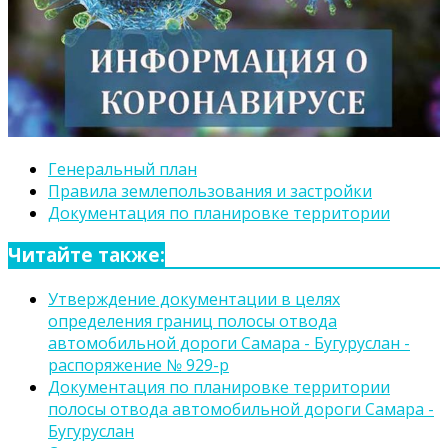
Генеральный план
Правила землепользования и застройки
Документация по планировке территории
Читайте также:
Утверждение документации в целях
определения границ полосы отвода
автомобильной дороги Самара - Бугуруслан -
распоряжение № 929-р
Документация по планировке территории
полосы отвода автомобильной дороги Самара -
Бугуруслан