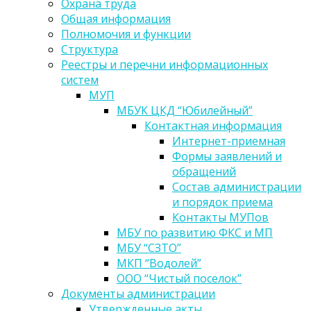
Охрана труда
Общая информация
Полномочия и функции
Структура
Реестры и перечни информационных
систем
МУП
МБУК ЦКД “Юбилейный”
Контактная информация
Интернет-приемная
Формы заявлений и
обращений
Состав администрации
и порядок приема
Контакты МУПов
МБУ по развитию ФКС и МП
МБУ “СЗТО”
МКП “Водолей”
ООО “Чистый поселок”
Документы администрации
Утвержденные акты