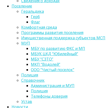
Сведения о доходах
Поселение
Геральдика
Герб
Флаг
Комфортная среда
Программы развития поселения
Имущественная поддержка субъектов МСП
МУП
МБУ по развитию ФКС и МП
МБУК ЦКД “Юбилейный”
МБУ “СЗТО”
МКП “Водолей”
ООО “Чистый поселок”
Полиция
Справочник
Администрация и МУП
Полиция
Телефоны доверия
Устав
Новости