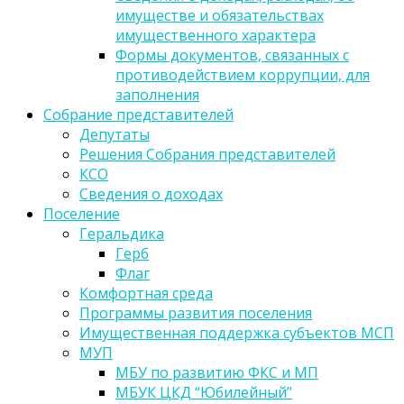
имуществе и обязательствах
имущественного характера
Формы документов, связанных с
противодействием коррупции, для
заполнения
Собрание представителей
Депутаты
Решения Собрания представителей
КСО
Сведения о доходах
Поселение
Геральдика
Герб
Флаг
Комфортная среда
Программы развития поселения
Имущественная поддержка субъектов МСП
МУП
МБУ по развитию ФКС и МП
МБУК ЦКД “Юбилейный”