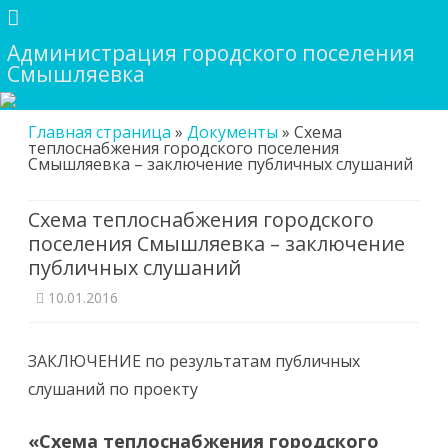
Администрация городского поселения
Смышляевка
Skip
Главная страница
»
Документы
»
Схема
to
теплоснабжения городского поселения
content
Смышляевка – заключение публичных слушаний
Схема теплоснабжения городского
поселения Смышляевка – заключение
публичных слушаний
10.01.2016
ЗАКЛЮЧЕНИЕ по результатам публичных
слушаний по проекту
«Схема теплоснабжения городского