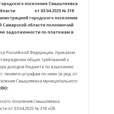
 городского поселения Смышляевка
й области от 03.04.2025 № 318
инистрацией городского поселения
 Самарской области полномочий
ССИИ ПО
ию задолженности по платежам в
ЕБОВАНИЙ
ОВЕДЕНИЮ
кса Российской Федерации, приказом
б утверждении общих требований к
РЕСОВ
ора доходов бюджета по взысканию
 пеням и штрафам по ним» (в ред. от
 поселения Смышляевка муниципального
ЯЮ:
дского поселения Смышляевка
и от 03.04.2025 № 318 «Об