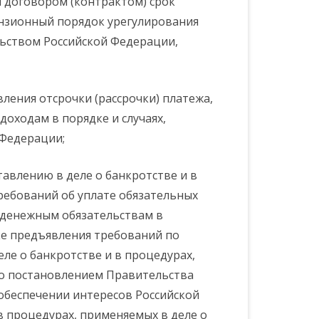
 договором (контрактом) срок
тензионный порядок урегулирования
ьством Российской Федерации,
ления отсрочки (рассрочки) платежа,
оходам в порядке и случаях,
 Федерации;
авлению в деле о банкротстве и в
ребований об уплате обязательных
 денежным обязательствам в
ке предъявления требований по
ле о банкротстве и в процедурах,
го постановлением Правительства
 обеспечении интересов Российской
в процедурах, применяемых в деле о