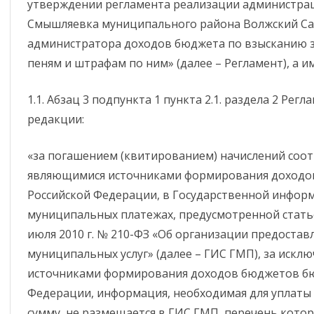
утверждении регламента реализации администрац
ОБЯЗАТЕЛЬСТВАХ
Смышляевка муниципального района Волжский Са
ИМУЩЕСТВЕННОГО
администратора доходов бюджета по взысканию 
ХАРАКТЕРА
пеням и штрафам по ним» (далее – Регламент), а и
ФОРМЫ ДОКУМЕНТОВ,
СВЯЗАННЫХ С
1.1. Абзац 3 подпункта 1 пункта 2.1. раздела 2 Ре
ПРОТИВОДЕЙСТВИЕМ
редакции:
КОРРУПЦИИ, ДЛЯ
ЗАПОЛНЕНИЯ
«за погашением (квитированием) начислений со
являющимися источниками формирования доходо
Российской Федерации, в Государственной информ
муниципальных платежах, предусмотренной статье
июля 2010 г. № 210-ФЗ «Об организации предостав
муниципальных услуг» (далее – ГИС ГМП), за искл
источниками формирования доходов бюджетов бю
Федерации, информация, необходимая для уплаты
сумму, не размещается в ГИС ГМП, перечень кот