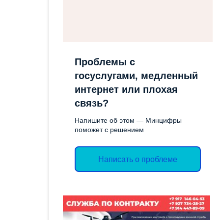
СОЦИАЛЬН
ОТЧЕТЫ
ИМУЩЕСТ
ЭКОЛОГИЧЕСКОЕ
ПОДДЕРЖК
ЗАКОНОДАТЕЛЬСТВО
СЛУЖБА ГО
Проблемы с
ЭКСПЕРТНЫЕ ЗАКЛЮЧЕНИЯ
госуслугами, медленный
ТОРГИ
интернет или плохая
ОБЪЯВЛЕН
связь?
АДМИНИС
Напишите об этом — Минцифры
поможет с решением
ВАКАНСИИ
КОНТРОЛ
Написать о проблеме
ДЕЯТЕЛЬН
ПРОТИВОД
КОРРУПЦИ