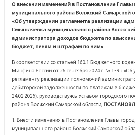
О внесении изменений в Постановление Главы
ИНФОРМИРОВАНИЕ ПО СТ. 46
АНТИКОРРУПЦИОННАЯ
муниципального района Волжский Самарско
ЭКСПЕРТИЗА
«Об утверждении регламента реализации адм
ОБЯЗАТЕЛЬНЫЕ ТРЕБОВАНИЯ
Смышляевка муниципального района Волжский
КОМИССИЯ ПО СОБЛЮДЕНИЮ
ЗАСЕДАНИЕ КОМИ
ОЦЕНКА ПРИМЕНЕНИЯ
администратора доходов бюджета по взыскан
ТРЕБОВАНИЙ К СЛУЖЕБНОМУ
СОБЛЮДЕНИЮ ТР
ОБЯЗАТЕЛЬНЫХ ТРЕБОВАНИЙ
ПОВЕДЕНИЮ И
К СЛУЖЕБНОМУ П
бюджет, пеням и штрафам по ним»
УРЕГУЛИРОВАНИЮ
МУНИЦИПАЛЬНЫХ
ДОКЛАДЫ О
КОНФЛИКТА ИНТЕРЕСОВ
СЛУЖАЩИХ И
В соответствии со статьей 160.1 Бюджетного коде
ГОСУДАРСТВЕННОМ
(АТТЕСТАЦИОННАЯ
УРЕГУЛИРОВАНИЮ
КОНТРОЛЕ (НАДЗОРЕ),
Минфина России от 26 сентября 2024 г. № 139н «О
КОМИССИЯ)
КОНФЛИКТА ИНТЕ
МУНИЦИПАЛЬНОМ
регламенту реализации полномочий администрат
КОНТРОЛЕ
МЕТОДИЧЕСКИЕ МАТЕРИАЛЫ
дебиторской задолженности по платежам в бюджет,
24.02.2026), руководствуясь Уставом городского
ОБРАТНАЯ СВЯЗЬ ДЛЯ
района Волжский Самарской области,
ПОСТАНОВЛ
СООБЩЕНИЙ О ФАКТАХ
КОРУПЦИИ
1. Внести изменения в Постановление Главы горо
СВЕДЕНИЯ О ДОХОДАХ,
муниципального района Волжский Самарской област
РАСХОДАХ, ОБ ИМУЩЕСТВЕ И