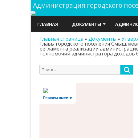
Администрация городского по
ГЛАВНАЯ
ДОКУМЕНТЫ
АДМИНИС
Главная страница
»
Документы
»
Утвер
ГРАДОСТРОИТЕЛЬСТВО
ПУБЛИЧНЫ
Главы городского поселения Смышляевк
регламента реализации администрацие
ДОКУМЕНТЫ
ОХРАНА Т
полномочий администратора доходов б
АДМИНИСТРАЦИИ
ОБЩАЯ И
Поиск
Пои
РЕШЕНИЯ СОБРАНИЯ
для:
ПОЛНОМО
ПРЕДСТАВИТЕЛЕЙ
СТРУКТУР
ПРОЕКТЫ НОРМАТИВНО-
Решаем вместе
ПРАВОВЫХ АКТОВ
РЕЕСТРЫ И
ИНФОРМА
ГОСУДАРСТВЕННЫЕ ЗАКУПКИ
ДОКУМЕН
ВЫБОРЫ
АДМИНИС
БЮДЖЕТ ПОСЕЛЕНИЯ