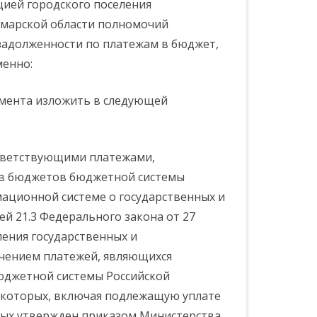
ией городского поселения
марской области полномочий
задолженности по платежам в бюджет,
менно:
гламента изложить в следующей
ответствующими платежами,
в бюджетов бюджетной системы
ационной системе о государственных и
й 21.3 Федерального закона от 27
ления государственных и
ючением платежей, являющихся
джетной системы Российской
 которых, включая подлежащую уплате
орых утвержден приказом Министерства