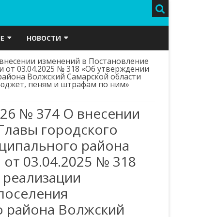
Е
НОВОСТИ
 внесении изменений в Постановление
КА
ВИДЕОПРОЕКТ
ГЕРБ
от 03.04.2025 № 318 «Об утверждении
района Волжский Самарской области
АЯ СРЕДА
ГАЗЕТА “МОЙ ПОСЕЛОК”
ФЛАГ
юджет, пеням и штрафам по ним»
Ы РАЗВИТИЯ
КУЛЬТУРА
26 № 374 О внесении
Я
ОБЪЯВЛЕНИЯ
Главы городского
ЕННАЯ
ПОЛИЦИЯ И БЕЗОПАСНОСТЬ
ципального района
А СУБЪЕКТОВ МСП
от 03.04.2025 № 318
ЕЙНЫЙ”
В ПРОКУРАТУРЕ РАЙОНА
КОНТАКТНАЯ ИНФОРМАЦИЯ
ИНТЕРНЕТ-ПРИЕМНАЯ
МБУ ПО РАЗВИТИЮ ФКС И МП
 реализации
 ФКС И МП
РОССРЕЕСТР РАЗЪЯСНЯЕТ
ФОРМЫ ЗАЯВЛЕНИЙ И
МБУК ЦКД “ЮБИЛЕЙНЫЙ”
поселения
ОБРАЩЕНИЙ
СЛУЖБА ЗАНЯТОСТИ
ИК
МБУ “СЗТО”
АДМИНИСТРАЦИЯ И МУП
 района Волжский
СОСТАВ АДМИНИСТРАЦИИ