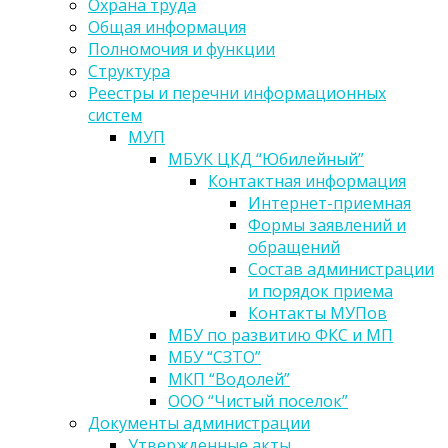
Охрана труда
Общая информация
Полномочия и функции
Структура
Реестры и перечни информационных
систем
МУП
МБУК ЦКД “Юбилейный”
Контактная информация
Интернет-приемная
Формы заявлений и
обращений
Состав администрации
и порядок приема
Контакты МУПов
МБУ по развитию ФКС и МП
МБУ “СЗТО”
МКП “Водолей”
ООО “Чистый поселок”
Документы администрации
Утвержденные акты