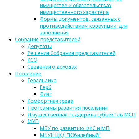
имуществе и обязательствах
имущественного характера
Формы документов, связанных с
противодействием коррупции, для
заполнения
Собрание представителей
Депутаты
Решения Собрания представителей
КСО
Сведения о доходах
Поселение
Геральдика
Герб
Флаг
Комфортная среда
Программы развития поселения
Имущественная поддержка субъектов МСП
МУП
МБУ по развитию ФКС и МП
МБУК ЦКД “Юбилейный”