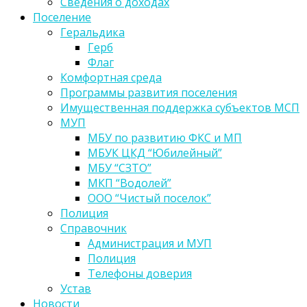
Сведения о доходах
Поселение
Геральдика
Герб
Флаг
Комфортная среда
Программы развития поселения
Имущественная поддержка субъектов МСП
МУП
МБУ по развитию ФКС и МП
МБУК ЦКД “Юбилейный”
МБУ “СЗТО”
МКП “Водолей”
ООО “Чистый поселок”
Полиция
Справочник
Администрация и МУП
Полиция
Телефоны доверия
Устав
Новости