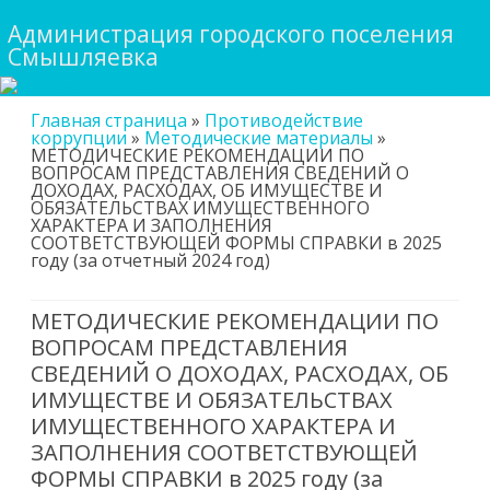
Администрация городского поселения
Смышляевка
Skip
Главная страница
»
Противодействие
to
коррупции
»
Методические материалы
»
content
МЕТОДИЧЕСКИЕ РЕКОМЕНДАЦИИ ПО
ВОПРОСАМ ПРЕДСТАВЛЕНИЯ СВЕДЕНИЙ О
ДОХОДАХ, РАСХОДАХ, ОБ ИМУЩЕСТВЕ И
ОБЯЗАТЕЛЬСТВАХ ИМУЩЕСТВЕННОГО
ХАРАКТЕРА И ЗАПОЛНЕНИЯ
СООТВЕТСТВУЮЩЕЙ ФОРМЫ СПРАВКИ в 2025
году (за отчетный 2024 год)
МЕТОДИЧЕСКИЕ РЕКОМЕНДАЦИИ ПО
ВОПРОСАМ ПРЕДСТАВЛЕНИЯ
СВЕДЕНИЙ О ДОХОДАХ, РАСХОДАХ, ОБ
ИМУЩЕСТВЕ И ОБЯЗАТЕЛЬСТВАХ
ИМУЩЕСТВЕННОГО ХАРАКТЕРА И
ЗАПОЛНЕНИЯ СООТВЕТСТВУЮЩЕЙ
ФОРМЫ СПРАВКИ в 2025 году (за