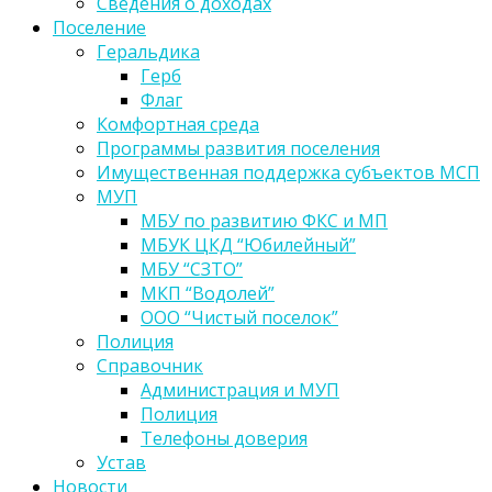
Сведения о доходах
Поселение
Геральдика
Герб
Флаг
Комфортная среда
Программы развития поселения
Имущественная поддержка субъектов МСП
МУП
МБУ по развитию ФКС и МП
МБУК ЦКД “Юбилейный”
МБУ “СЗТО”
МКП “Водолей”
ООО “Чистый поселок”
Полиция
Справочник
Администрация и МУП
Полиция
Телефоны доверия
Устав
Новости