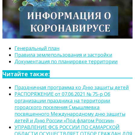
Генеральный план
Правила землепользования и застройки
Документация по планировке территории
Читайте также:
Праздничная программа ко Дню защиты детей
РАСПОРЯЖЕНИЕ от 07.06.2021 № 75-р Об
организации праздника на территории
городского поселения Смышляевка
посвященного Международному дню защиты
детей и Дню России «Под флагом России»
УПРАВЛЕНИЕ ФСБ РОССИИ ПО САМАРСКОЙ
ОБЛАСТИ ОСУЩЕСТВЛЯЕТ ОТБОР ГРАЖДАН ДЛЯ