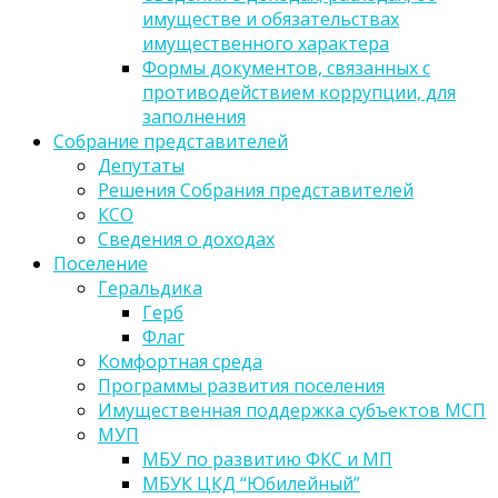
имуществе и обязательствах
имущественного характера
Формы документов, связанных с
противодействием коррупции, для
заполнения
Собрание представителей
Депутаты
Решения Собрания представителей
КСО
Сведения о доходах
Поселение
Геральдика
Герб
Флаг
Комфортная среда
Программы развития поселения
Имущественная поддержка субъектов МСП
МУП
МБУ по развитию ФКС и МП
МБУК ЦКД “Юбилейный”