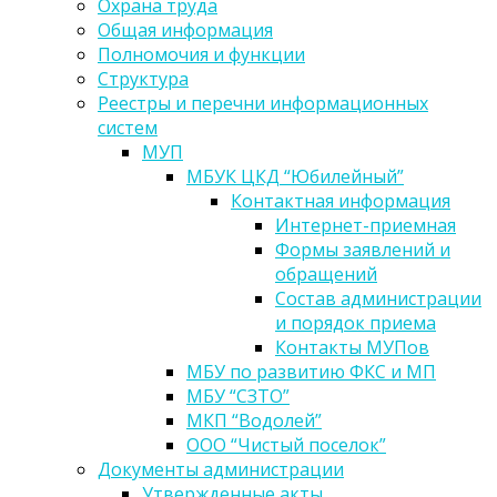
Охрана труда
Общая информация
Полномочия и функции
Структура
Реестры и перечни информационных
систем
МУП
МБУК ЦКД “Юбилейный”
Контактная информация
Интернет-приемная
Формы заявлений и
обращений
Состав администрации
и порядок приема
Контакты МУПов
МБУ по развитию ФКС и МП
МБУ “СЗТО”
МКП “Водолей”
ООО “Чистый поселок”
Документы администрации
Утвержденные акты