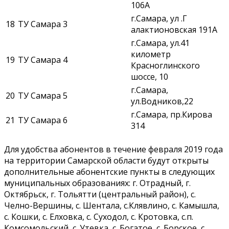
106А
г.Самара, ул .Г
18
ТУ Самара 3
алактионовская 191А
г.Самара, ул.41
километр
19
ТУ Самара 4
Красноглинского
шоссе, 10
г.Самара,
20
ТУ Самара 5
ул.Водников,22
г.Самара, пр.Кирова
21
ТУ Самара 6
314
Для удобства абонентов в течение февраля 2019 года
на территории Самарской области будут открыты
дополнительные абонентские пункты в следующих
муниципальных образованиях: г. Отрадный, г.
Октябрьск, г. Тольятти (центральный район), с.
Челно-Вершины, с. Шентала, с.Клявлино, с. Камышла,
с. Кошки, с. Елховка, с. Суходол, с. Кротовка, с.п.
Комсомольский, с. Утевка, с. Богатое, с. Борское, с.