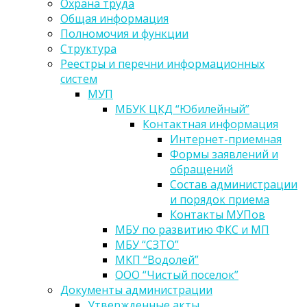
Охрана труда
Общая информация
Полномочия и функции
Структура
Реестры и перечни информационных
систем
МУП
МБУК ЦКД “Юбилейный”
Контактная информация
Интернет-приемная
Формы заявлений и
обращений
Состав администрации
и порядок приема
Контакты МУПов
МБУ по развитию ФКС и МП
МБУ “СЗТО”
МКП “Водолей”
ООО “Чистый поселок”
Документы администрации
Утвержденные акты