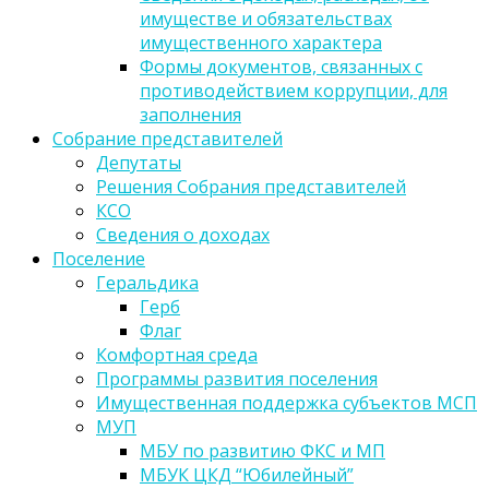
имуществе и обязательствах
имущественного характера
Формы документов, связанных с
противодействием коррупции, для
заполнения
Собрание представителей
Депутаты
Решения Собрания представителей
КСО
Сведения о доходах
Поселение
Геральдика
Герб
Флаг
Комфортная среда
Программы развития поселения
Имущественная поддержка субъектов МСП
МУП
МБУ по развитию ФКС и МП
МБУК ЦКД “Юбилейный”