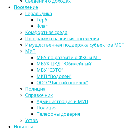
Сведения о доходах
Поселение
Геральдика
Герб
Флаг
Комфортная среда
Программы развития поселения
Имущественная поддержка субъектов МСП
МУП
МБУ по развитию ФКС и МП
МБУК ЦКД “Юбилейный”
МБУ “СЗТО”
МКП “Водолей”
ООО “Чистый поселок”
Полиция
Справочник
Администрация и МУП
Полиция
Телефоны доверия
Устав
Новости