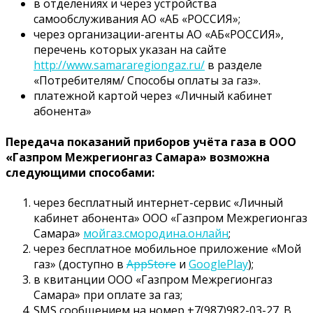
в отделениях и через устройства
самообслуживания АО «АБ «РОССИЯ»;
через организации-агенты АО «АБ«РОССИЯ»,
перечень которых указан на сайте
http://www.samararegiongaz.ru/
в разделе
«Потребителям/ Способы оплаты за газ».
платежной картой через «Личный кабинет
абонента»
Передача показаний приборов учёта газа в ООО
«Газпром Межрегионгаз Самара» возможна
следующими способами:
через бесплатный интернет-сервис «Личный
кабинет абонента» ООО «Газпром Межрегионгаз
Самара»
мойгаз.смородина.онлайн
;
через бесплатное мобильное приложение «Мой
газ» (доступно в
AppStore
и
GooglePlay
);
в квитанции ООО «Газпром Межрегионгаз
Самара» при оплате за газ;
SMS сообщением на номер +7(987)982-03-27. В