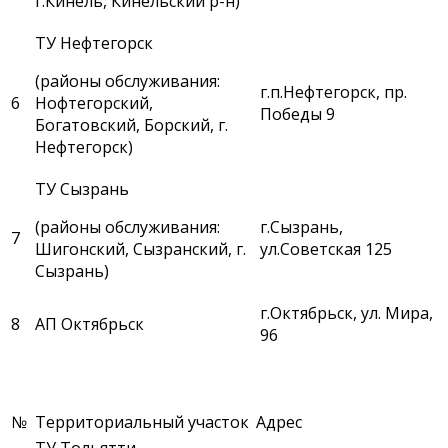
г.Кинель, Кинельский р-н)
ТУ Нефтегорск
(районы обслуживания:
г.п.Нефтегорск, пр.
6
Нофтегорский,
Победы 9
Богатовский, Борский, г.
Нефтегорск)
ТУ Сызрань
(районы обслуживания:
г.Сызрань,
7
Шигонский, Сызранский, г.
ул.Советская 125
Сызрань)
г.Октябрьск, ул. Мира,
8
АП Октябрьск
96
№
Территориальный участок
Адрес
ТУ Тольятти