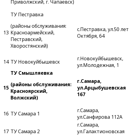
Приволжский, г. Чапаевск)
ТУ Пестравка
(районы обслуживания:
с.Пестравка, ул.50 лет
13
Красноармейский,
Октября, 64
Пестравский,
Хворостянский)
г.Новокуйбышевск,
14
ТУ Новокуйбышевск
ул.Молодежная, 1
ТУ Смышляевка
г.Самара,
(районы обслуживания:
15
ул.Арцыбушевская
Красноярский,
167
Волжский)
г.Самара,
16
ТУ Самара 1
ул.Санфирова 112А
г.Самара,
17
ТУ Самара 2
ул.Галактионовская