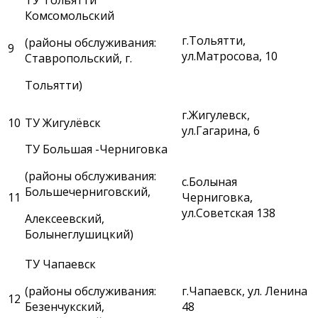
Комсомольский
г.Тольятти,
(районы обслуживания:
9
ул.Матросова, 10
Ставропольский, г.
Тольятти)
г.Жигулевск,
10
ТУ Жигулёвск
ул.Гагарина, 6
ТУ Большая -Черниговка
(районы обслуживания:
с.Болыная
Большечерниговский,
11
Черниговка,
ул.Советская 138
Алексеевский,
Болынеглушицкий)
ТУ Чапаевск
(районы обслуживания:
г.Чапаевск, ул. Ленина
12
Безенчукский,
48