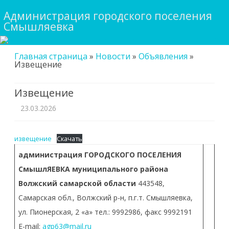
Администрация городского поселения
Смышляевка
Skip
Главная страница
»
Новости
»
Объявления
»
to
Извещение
content
Извещение
23.03.2026
извещение
Скачать
администрация
ГОРОДСКОГО ПОСЕЛЕНИЯ
СмышлЯЕВКА
муниципального района
Волжский
самарской области
443548,
Самарская обл., Волжский р-н, п.г.т. Смышляевка,
ул. Пионерская, 2 «а» тел.: 9992986, факс 9992191
E-mail:
agp63@mail.ru