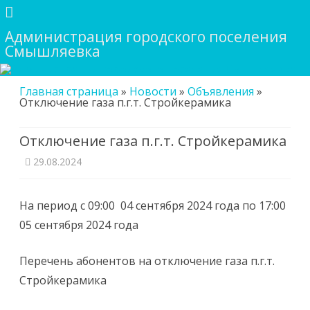
Администрация городского поселения
Смышляевка
Skip
Главная страница
»
Новости
»
Объявления
»
to
Отключение газа п.г.т. Стройкерамика
content
Отключение газа п.г.т. Стройкерамика
29.08.2024
На период с 09:00 04 сентября 2024 года по 17:00
05 сентября 2024 года
Перечень абонентов на отключение газа п.г.т.
Стройкерамика