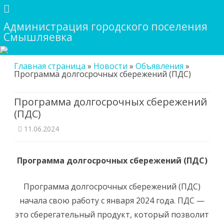
Администрация городского поселения
Смышляевка
Skip
Главная страница
»
Новости
»
Объявления
»
to
Программа долгосрочных сбережений (ПДС)
content
Программа долгосрочных сбережений
(ПДС)
11.06.2024
Программа долгосрочных сбережений (ПДС)
Программа долгосрочных сбережений (ПДС)
начала свою работу с января 2024 года. ПДС —
это сберегательный продукт, который позволит