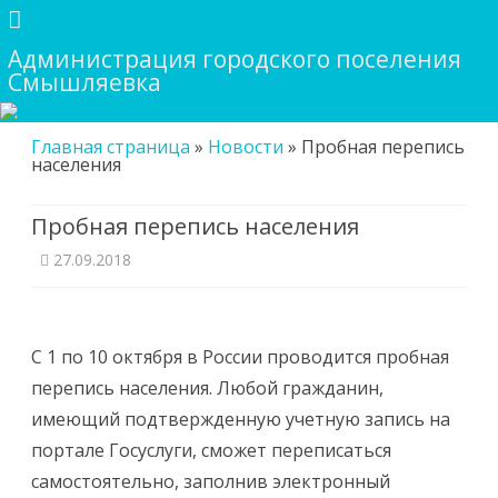
Администрация городского поселения
Смышляевка
Skip
Главная страница
»
Новости
»
Пробная перепись
to
населения
content
Пробная перепись населения
27.09.2018
С 1 по 10 октября в России проводится пробная
перепись населения. Любой гражданин,
имеющий подтвержденную учетную запись на
портале Госуслуги, сможет переписаться
самостоятельно, заполнив электронный