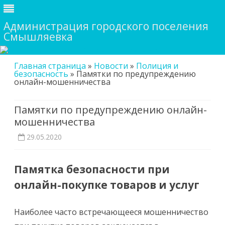
Администрация городского поселения
Смышляевка
Skip
Главная страница
»
Новости
»
Полиция и
to
безопасность
»
Памятки по предупреждению
content
онлайн-мошенничества
Памятки по предупреждению онлайн-
мошенничества
29.05.2020
Памятка безопасности при
онлайн-покупке товаров и услуг
Наиболее часто встречающееся мошенничество