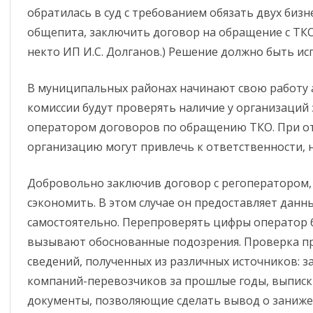
обратилась в суд с требованием обязать двух биз
ОБЯЗАТЕЛЬСТВАХ
ИМУЩЕСТВЕННОГО
общепита, заключить договор на обращение с ТКО.
ХАРАКТЕРА
некто ИП И.С. Долганов.) Решение должно быть ис
ФОРМЫ ДОКУМЕНТОВ,
В муниципальных районах начинают свою работу 
СВЯЗАННЫХ С
комиссии будут проверять наличие у организаций
ПРОТИВОДЕЙСТВИЕМ
КОРРУПЦИИ, ДЛЯ
оператором договоров по обращению ТКО. При от
ЗАПОЛНЕНИЯ
организацию могут привлечь к ответственности, н
Добровольно заключив договор с регоператором
сэкономить. В этом случае он предоставляет данн
самостоятельно. Перепроверять цифры оператор бу
вызывают обоснованные подозрения. Проверка пр
сведений, полученных из различных источников: 
компаний-перевозчиков за прошлые годы, выписки
документы, позволяющие сделать вывод о заниже