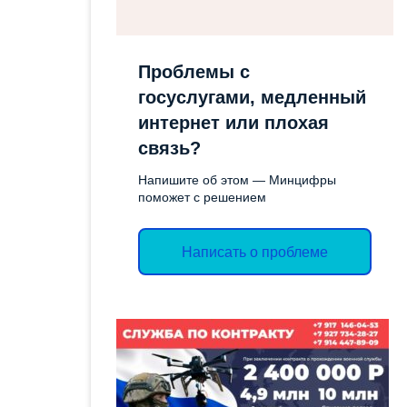
СОЦИАЛЬН
ОТЧЕТЫ
ИМУЩЕСТ
Проблемы с
ЭКОЛОГИЧЕСКОЕ
ПОДДЕРЖК
ЗАКОНОДАТЕЛЬСТВО
госуслугами, медленный
СЛУЖБА ГО
интернет или плохая
ЭКСПЕРТНЫЕ ЗАКЛЮЧЕНИЯ
ТОРГИ
связь?
Напишите об этом — Минцифры
ОБЪЯВЛЕН
поможет с решением
АДМИНИС
ВАКАНСИИ
Написать о проблеме
КОНТРОЛ
ДЕЯТЕЛЬН
ПРОТИВОД
КОРРУПЦИ