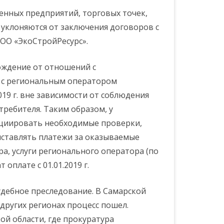
енных предприятий, торговых точек,
. уклоняются от заключения договоров с
ОО «ЭкоСтройРесурс».
ССИИ ПО
ЕБОВАНИЙ
бождение от отношений с
ОВЕДЕНИЮ
р с региональным оператором
19 г. вне зависимости от соблюдения
ребителя. Таким образом, у
нициировать необходимые проверки,
РЕСОВ
ыставлять платежи за оказываемые
ра, услуги регионального оператора (по
оплате с 01.01.2019 г.
удебное преследование. В Самарской
 других регионах процесс пошел.
ой области, где прокуратура