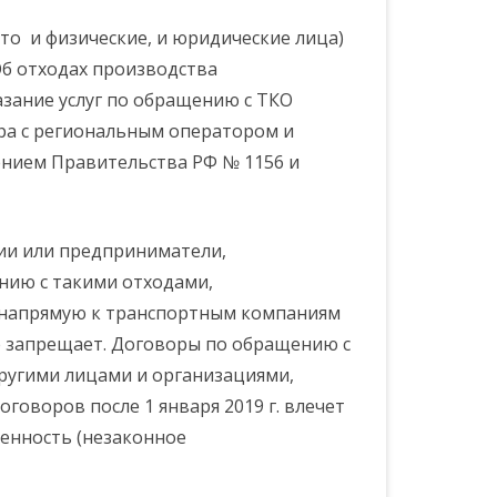
СОБЫТИЯ
МКП “ВОДОЛЕЙ”
ПОЛИЦИЯ
ПОРЯДОК ПРИЕМА
то и физические, и юридические лица)
СТВ
СЕЛОК”
СПОРТИВНЫЕ НОВОСТИ И
ПЕРИОД
ООО “ЧИСТЫЙ ПОСЕЛОК”
ТЕЛЕФОНЫ ДОВЕРИЯ
КОНТАКТЫ МУПОВ
«Об отходах производства
СОБЫТИЯ ПОСЕЛЕНИЯ
азание услуг по обращению с ТКО
ра с региональным оператором и
ПЕРИОД
ПЛАН ПОДГОТОВКИ К
ОТОПИТЕЛЬНОМУ ПЕРИОДУ
ением Правительства РФ № 1156 и
2026-2027 Г.Г.
ции или предприниматели,
нию с такими отходами,
й напрямую к транспортным компаниям
е запрещает. Договоры по обращению с
другими лицами и организациями,
говоров после 1 января 2019 г. влечет
енность (незаконное