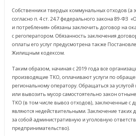
МКП “ВОДОЛЕЙ”
СТРОИТЕЛЬСТВА
АЯ СФЕРА
РЕГЛАМЕНТЫ
СТАТИСТИЧЕСКИЕ ДАННЫЕ
ИСПОЛЬЗОВАНИЕ
УСТАВ
Собственники твердых коммунальных отходов (а э
БЮДЖЕТНЫХ СРЕД
ООО “ЧИСТЫЙ ПО
МЕСТНЫЕ НОРМАТИВЫ
ВЕННАЯ
ПРОЕКТЫ НОРМАТИВНО-
КОММУНАЛЬНОЕ ХОЗЯЙСТВО
ОТОПИТЕЛЬНЫЙ 
согласно п. 4 ст. 24.7 федерального закона 89-ФЗ 
ГРАДОСТРОИТЕЛЬНОГО
А СУБЪЕКТОВ МСП
ПРАВОВЫХ АКТОВ
ОТЧЕТЫ
2025-2026ГГ.
и потребления» обязаны заключить договор на ок
ОБРАЗОВАНИЕ
ПРОЕКТИРОВАНИЯ
с регоператором. Обязанность заключения догово
 И ЧС
РЕГЛАМЕНТЫ
ГОД КУЛЬТУРЫ
ОТОПИТЕЛЬНЫЙ 
ПОРЯДОК ОСМОТРА ЗДАНИЙ
МУНИЦИПАЛЬНОГО
БЕЗОПАСНОСТИ
2026-2027ГГ.
оплаты его услуг предусмотрена также Постановл
КОНТРОЛЯ
Жилищным кодексом.
ПРАВИЛА БЛАГОУСТРОЙСТВА
ПРЕДУПРЕЖДЕНИЕ И
ИЯ
МУНИЦИПАЛЬНЫЕ УСЛУГИ
ЛИКВИДАЦИЯ ЧС
ПРОГРАММЫ РАЗВИТИЯ
Таким образом, начиная с 2019 года все организа
ТРАЦИИ
ПОСЕЛЕНИЯ
ПОРЯДОК ОБЖАЛОВАНИЯ
ПАМЯТКИ ПО ГО И ЧС
производящие ТКО, оплачивают услуги по обраще
ПОРЯДОК ПОСТУПЛЕНИЯ НА
региональному оператору. Обращаться за услуго
УСЛОВНО-РАЗРЕШЕННЫЙ ВИД
АНТИМОНОПОЛЬНЫЙ
ТЕЛЕФОНЫ ЭКСТРЕННЫХ
ГОСУДАРСТВЕННУЮ СЛУЖБУ
ЬНО-НАДЗОРНАЯ
ДОКЛАДЫ, СОДЕРЖАЩИЕ
или вывозить мусор самостоятельно закон отнын
ИСПОЛЬЗОВАНИЯ
КОМПЛАЕНС
СЛУЖБ
ОСТЬ
РЕЗУЛЬТАТЫ ОБОБЩЕНИЯ
ЗЕМЕЛЬНЫХ УЧАСТКОВ
ТКО (в том числе вывоз отходов), заключенные с 
ПРАВОПРИМЕНИТЕЛЬНОЙ
являются недействительными. Заключение таких до
ЕЙСТВИЕ
НОРМАТИВНЫЕ ПРАВОВЫЕ И
РАЗРЕШЕНИЯ НА
ПРАКТИКИ.
за собой административную и уголовную ответств
И
ИНЫЕ АКТЫ В СФЕРЕ
ОТКЛОНЕНИЕ ОТ
предпринимательство).
ПРОФИЛАКТИКА
ПРОТИВОДЕЙСТВИЯ
ПАРАМЕТРОВ
ПРАВОНАРУШЕНИЙ
КОРРУПЦИИ
СТРОИТЕЛЬСТВА