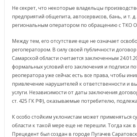
Не секрет, что некоторые владельцы производств
ИНФОРМИРОВАНИЕ ПО СТ. 46
АНТИКОРРУПЦИОННАЯ
предприятий общепита, автосервисов, бань, и т. д
ЭКСПЕРТИЗА
ОБЯЗАТЕЛЬНЫЕ ТРЕБОВАНИЯ
региональным оператором по обращению с ТКО О
КОМИССИЯ ПО СОБЛЮДЕНИЮ
ЗАСЕДАНИЕ КОМИ
ОЦЕНКА ПРИМЕНЕНИЯ
ТРЕБОВАНИЙ К СЛУЖЕБНОМУ
СОБЛЮДЕНИЮ ТР
Между тем, его отсутствие еще не означает осво
ОБЯЗАТЕЛЬНЫХ ТРЕБОВАНИЙ
ПОВЕДЕНИЮ И
К СЛУЖЕБНОМУ П
регоператором. В силу своей публичности догово
УРЕГУЛИРОВАНИЮ
МУНИЦИПАЛЬНЫХ
ДОКЛАДЫ О
Самарской области считается заключенным 24.01.20
КОНФЛИКТА ИНТЕРЕСОВ
СЛУЖАЩИХ И
ГОСУДАРСТВЕННОМ
формальных условий его заключения и подписи пот
(АТТЕСТАЦИОННАЯ
УРЕГУЛИРОВАНИЮ
КОНТРОЛЕ (НАДЗОРЕ),
реоператора уже сейчас есть все права, чтобы и
КОМИССИЯ)
КОНФЛИКТА ИНТЕ
МУНИЦИПАЛЬНОМ
привлечение нарушителей к ответственности и в
КОНТРОЛЕ
МЕТОДИЧЕСКИЕ МАТЕРИАЛЫ
услуги. Независимости от даты заключения догово
ст. 425 ГК РФ), оказываемые потребителю, подлежат 
ОБРАТНАЯ СВЯЗЬ ДЛЯ
СООБЩЕНИЙ О ФАКТАХ
КОРУПЦИИ
К особо стойким уклонистам может применяться с
области к такой мере еще не перешли. Тогда как в
СВЕДЕНИЯ О ДОХОДАХ,
Прецедент был создан в городе Пугачев Саратовск
РАСХОДАХ, ОБ ИМУЩЕСТВЕ И