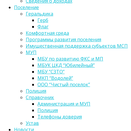
Сведения о доходах
Поселение
Геральдика
Герб
Флаг
Комфортная среда
Программы развития поселения
Имущественная поддержка субъектов МСП
МУП
МБУ по развитию ФКС и МП
МБУК ЦКД “Юбилейный”
МБУ “СЗТО”
МКП “Водолей”
ООО “Чистый поселок”
Полиция
Справочник
Администрация и МУП
Полиция
Телефоны доверия
Устав
Новости