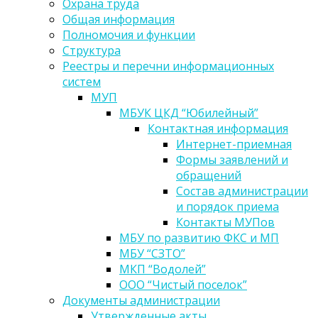
Охрана труда
Общая информация
Полномочия и функции
Структура
Реестры и перечни информационных
систем
МУП
МБУК ЦКД “Юбилейный”
Контактная информация
Интернет-приемная
Формы заявлений и
обращений
Состав администрации
и порядок приема
Контакты МУПов
МБУ по развитию ФКС и МП
МБУ “СЗТО”
МКП “Водолей”
ООО “Чистый поселок”
Документы администрации
Утвержденные акты