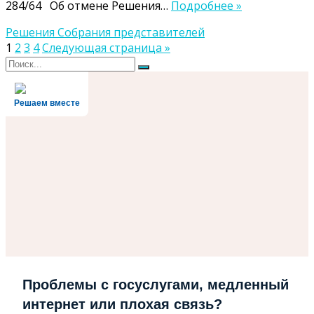
284/64 Об отмене Решения…
Подробнее »
Решения Собрания представителей
Пагинация
1
2
3
4
Следующая страница »
Поиск
записей
Поиск
для:
Решаем вместе
Проблемы с госуслугами, медленный
интернет или плохая связь?