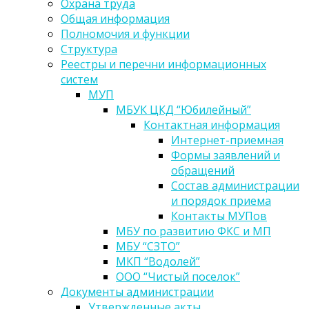
Охрана труда
Общая информация
Полномочия и функции
Структура
Реестры и перечни информационных
систем
МУП
МБУК ЦКД “Юбилейный”
Контактная информация
Интернет-приемная
Формы заявлений и
обращений
Состав администрации
и порядок приема
Контакты МУПов
МБУ по развитию ФКС и МП
МБУ “СЗТО”
МКП “Водолей”
ООО “Чистый поселок”
Документы администрации
Утвержденные акты