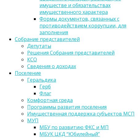
имуществе и обязательствах
имущественного характера
Формы документов, связанных с
противодействием коррупции, для
заполнения
Собрание представителей
Депутаты
Решения Собрания представителей
КСО
Сведения о доходах
Поселение
Геральдика
Герб
Флаг
Комфортная среда
Программы развития поселения
Имущественная поддержка субъектов МСП
МУП
МБУ по развитию ФКС и МП
МБУК ЦКД “Юбилейный”