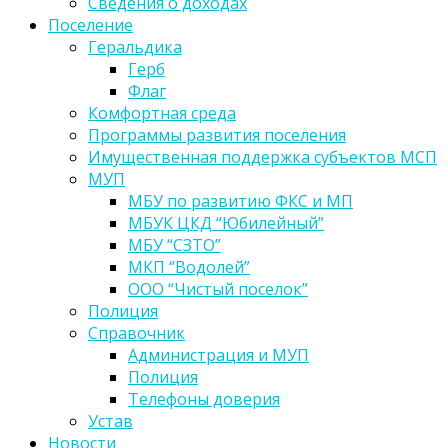
Сведения о доходах
Поселение
Геральдика
Герб
Флаг
Комфортная среда
Программы развития поселения
Имущественная поддержка субъектов МСП
МУП
МБУ по развитию ФКС и МП
МБУК ЦКД “Юбилейный”
МБУ “СЗТО”
МКП “Водолей”
ООО “Чистый поселок”
Полиция
Справочник
Администрация и МУП
Полиция
Телефоны доверия
Устав
Новости