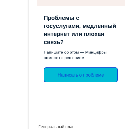
СОЦИАЛЬН
ОТЧЕТЫ
ИМУЩЕСТ
Проблемы с
ЭКОЛОГИЧЕСКОЕ
ПОДДЕРЖК
госуслугами, медленный
ЗАКОНОДАТЕЛЬСТВО
интернет или плохая
СЛУЖБА ГО
ЭКСПЕРТНЫЕ ЗАКЛЮЧЕНИЯ
связь?
ТОРГИ
Напишите об этом — Минцифры
ОБЪЯВЛЕН
поможет с решением
АДМИНИС
Написать о проблеме
ВАКАНСИИ
КОНТРОЛ
ДЕЯТЕЛЬН
ПРОТИВОД
КОРРУПЦИ
Генеральный план