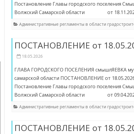
Постановление Главы городского поселения См
ИНФОРМИРОВАНИЕ ПО СТ. 46
АНТИКОРРУПЦИОННАЯ
Волжский Самарской области от 18.11.20
ЭКСПЕРТИЗА
ОБЯЗАТЕЛЬНЫЕ ТРЕБОВАНИЯ
Административные регламенты в области градостроит
КОМИССИЯ ПО СОБЛЮДЕНИЮ
ЗАСЕДАНИЕ КОМИ
ОЦЕНКА ПРИМЕНЕНИЯ
ТРЕБОВАНИЙ К СЛУЖЕБНОМУ
СОБЛЮДЕНИЮ ТР
ПОСТАНОВЛЕНИЕ от 18.05.2
ОБЯЗАТЕЛЬНЫХ ТРЕБОВАНИЙ
ПОВЕДЕНИЮ И
К СЛУЖЕБНОМУ П
УРЕГУЛИРОВАНИЮ
МУНИЦИПАЛЬНЫХ
ДОКЛАДЫ О
18.05.2026
КОНФЛИКТА ИНТЕРЕСОВ
СЛУЖАЩИХ И
ГОСУДАРСТВЕННОМ
(АТТЕСТАЦИОННАЯ
УРЕГУЛИРОВАНИЮ
ГЛАВА ГОРОДСКОГО ПОСЕЛЕНИЯ смышлЯЕВКА мун
КОНТРОЛЕ (НАДЗОРЕ),
КОМИССИЯ)
КОНФЛИКТА ИНТЕ
МУНИЦИПАЛЬНОМ
самарской области ПОСТАНОВЛЕНИЕ от 18.05.2026
КОНТРОЛЕ
МЕТОДИЧЕСКИЕ МАТЕРИАЛЫ
Постановление Главы городского поселения См
Волжский Самарской области от 09.04.20
ОБРАТНАЯ СВЯЗЬ ДЛЯ
СООБЩЕНИЙ О ФАКТАХ
Административные регламенты в области градостроит
КОРУПЦИИ
СВЕДЕНИЯ О ДОХОДАХ,
ПОСТАНОВЛЕНИЕ от 18.05.2
РАСХОДАХ, ОБ ИМУЩЕСТВЕ И