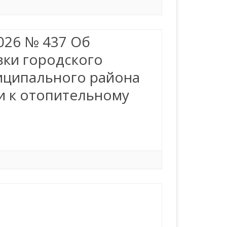
026 № 437 Об
вки городского
иципального района
и к отопительному