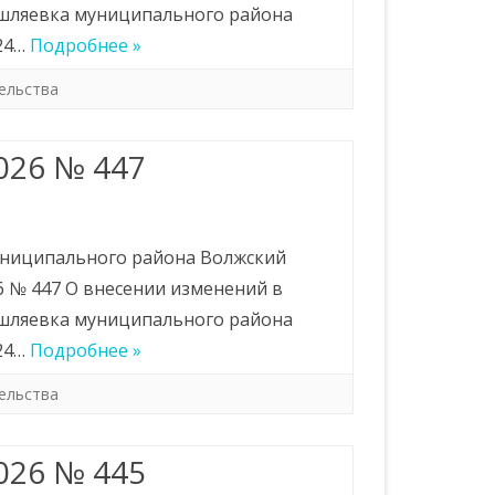
ышляевка муниципального района
24…
Подробнее »
ельства
ССИИ ПО
ЕБОВАНИЙ
026 № 447
ОВЕДЕНИЮ
иципального района Волжский
РЕСОВ
 № 447 О внесении изменений в
ышляевка муниципального района
24…
Подробнее »
ельства
026 № 445