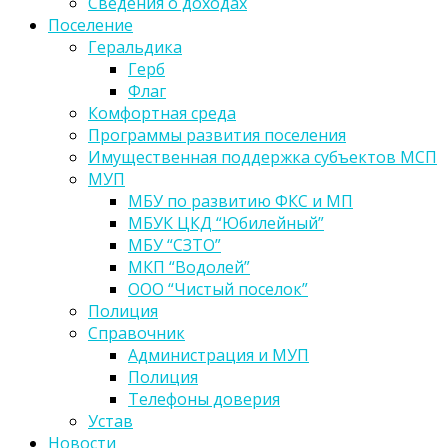
Сведения о доходах
Поселение
Геральдика
Герб
Флаг
Комфортная среда
Программы развития поселения
Имущественная поддержка субъектов МСП
МУП
МБУ по развитию ФКС и МП
МБУК ЦКД “Юбилейный”
МБУ “СЗТО”
МКП “Водолей”
ООО “Чистый поселок”
Полиция
Справочник
Администрация и МУП
Полиция
Телефоны доверия
Устав
Новости