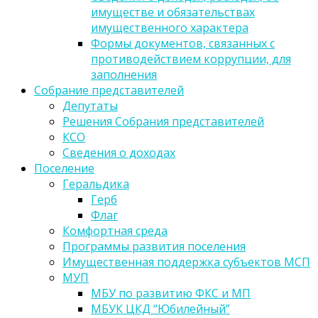
имуществе и обязательствах
имущественного характера
Формы документов, связанных с
противодействием коррупции, для
заполнения
Собрание представителей
Депутаты
Решения Собрания представителей
КСО
Сведения о доходах
Поселение
Геральдика
Герб
Флаг
Комфортная среда
Программы развития поселения
Имущественная поддержка субъектов МСП
МУП
МБУ по развитию ФКС и МП
МБУК ЦКД “Юбилейный”