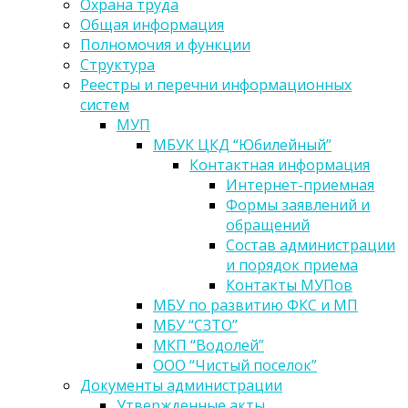
Охрана труда
Общая информация
Полномочия и функции
Структура
Реестры и перечни информационных
систем
МУП
МБУК ЦКД “Юбилейный”
Контактная информация
Интернет-приемная
Формы заявлений и
обращений
Состав администрации
и порядок приема
Контакты МУПов
МБУ по развитию ФКС и МП
МБУ “СЗТО”
МКП “Водолей”
ООО “Чистый поселок”
Документы администрации
Утвержденные акты