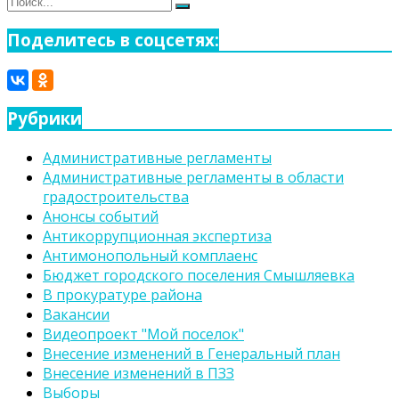
Поиск
Поиск
для:
Поделитесь в соцсетях:
Рубрики
Административные регламенты
Административные регламенты в области
градостроительства
Анонсы событий
Антикоррупционная экспертиза
Антимонопольный комплаенс
Бюджет городского поселения Смышляевка
В прокуратуре района
Вакансии
Видеопроект "Мой поселок"
Внесение изменений в Генеральный план
Внесение изменений в ПЗЗ
Выборы