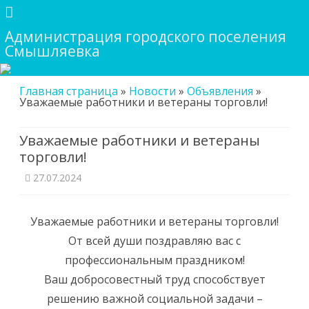
Администрация городского поселения
Смышляевка
Skip
Главная страница
»
Новости
»
Объявления
»
to
Уважаемые работники и ветераны торговли!
content
Уважаемые работники и ветераны
торговли!
27.07.2024
Уважаемые работники и ветераны торговли!
От всей души поздравляю вас с
профессиональным праздником!
Ваш добросовестный труд способствует
решению важной социальной задачи –