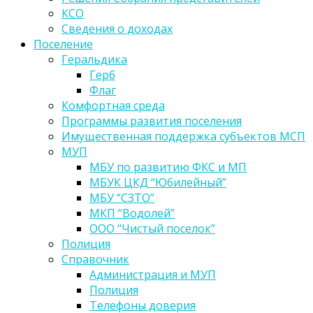
КСО
Сведения о доходах
Поселение
Геральдика
Герб
Флаг
Комфортная среда
Программы развития поселения
Имущественная поддержка субъектов МСП
МУП
МБУ по развитию ФКС и МП
МБУК ЦКД “Юбилейный”
МБУ “СЗТО”
МКП “Водолей”
ООО “Чистый поселок”
Полиция
Справочник
Администрация и МУП
Полиция
Телефоны доверия