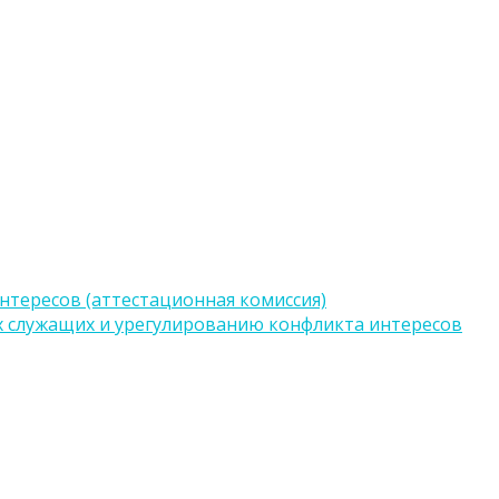
тересов (аттестационная комиссия)
 служащих и урегулированию конфликта интересов