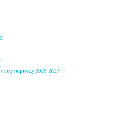
в
.
.
ому периоду 2026-2027 г.г.