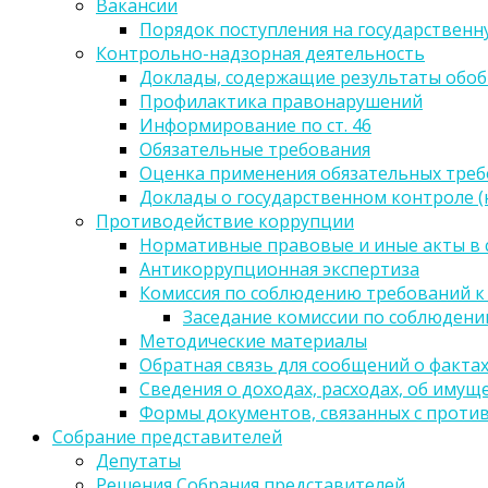
Вакансии
Порядок поступления на государственн
Контрольно-надзорная деятельность
Доклады, содержащие результаты обо
Профилактика правонарушений
Информирование по ст. 46
Обязательные требования
Оценка применения обязательных тре
Доклады о государственном контроле 
Противодействие коррупции
Нормативные правовые и иные акты в 
Антикоррупционная экспертиза
Комиссия по соблюдению требований к
Заседание комиссии по соблюден
Методические материалы
Обратная связь для сообщений о факта
Сведения о доходах, расходах, об имущ
Формы документов, связанных с проти
Собрание представителей
Депутаты
Решения Собрания представителей