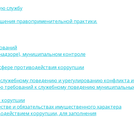
ую службу
бщения правоприменительной практики.
бований
(надзоре), муниципальном контроле
сфере противодействия коррупции
 служебному поведению и урегулированию конфликта ин
ию требований к служебному поведению муниципальных
х корупции
естве и обязательствах имущественного характера
водействием коррупции, для заполнения