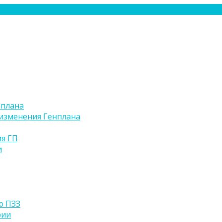
 плана
изменения Генплана
я ГП
и
ю ПЗЗ
рии