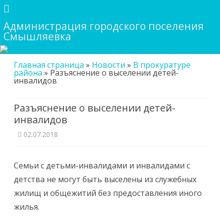
Администрация городского поселения
Смышляевка
Skip
Главная страница
»
Новости
»
В прокуратуре
to
района
»
Разъяснение о выселении детей-
content
инвалидов
Разъяснение о выселении детей-
инвалидов
02.07.2018
Семьи с детьми-инвалидами и инвалидами с
детства не могут быть выселены из служебных
жилищ и общежитий без предоставления иного
жилья.